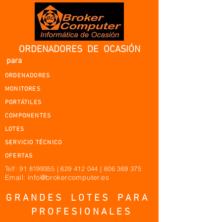
ORDENADORES DE OCASIÓN
para
PROFESIONALES Y PARTICULARES
ORDENADORES
MONITORES
PORTÁTILES
COMPONENTES
LOTES
SERVICIO TÉCNICO
OFERTAS
Telf:
91 8199355
|
629 412 044
|
606 369 375
Email: info@brokercomputer.es
G R A N D E S L O T E S P A R A
P R O F E S I O N A L E S