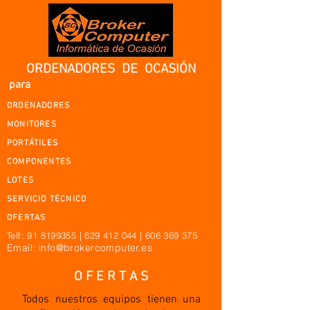
ORDENADORES DE OCASIÓN
para
PROFESIONALES Y PARTICULARES
ORDENADORES
MONITORES
PORTÁTILES
COMPONENTES
LOTES
SERVICIO TÉCNICO
OFERTAS
Telf:
91 8199355
|
629 412 044
|
606 369 375
Email: info@brokercomputer.es
O F E R T A S
Todos nuestros equipos tienen una